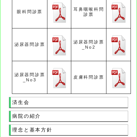
耳鼻咽喉科問
眼科問診票
診票
泌尿器問診票
泌尿器問診票
_No2
泌尿器問診票
皮膚科問診票
_No3
済生会
病院の紹介
理念と基本方針