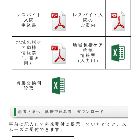
レスパイト
レスパイト入
入院
院の
申込書
ご案内
地域包括ケ
地域包括ケア
ア病棟
病棟
情報票
情報票
（手書き
（入力用）
用）
胃婁交換問
診票
患者さまへ 診療申込み票 ダウンロード
事前に記入して外来受付に提示していただくと、ス
ムーズに受付できます。