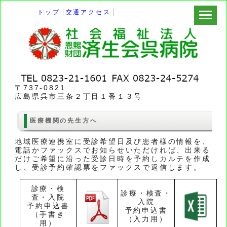
トップ
交通アクセス
〒737-0821
広島県呉市三条２丁目１番１３号
医療機関の先生方へ
地域医療連携室に受診希望日及び患者様の情報を、
電話かファックスでお知らせいただければ、出来る
だけご希望に沿った受診日時を予約しカルテを作成
し、受診予約確認票をファックスで返信します。
診療・検
診療・検査・
査・入院
入院
予約申込書
予約申込書
（手書き
（入力用）
用）