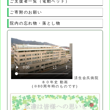
ご支援者一覧（電動ベッド）
ご寄附のお願い
院内の忘れ物・落とし物
済生会呉病院
８０年史 動画
(※80周年時のものです)