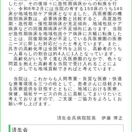
したが、その後徐々に急性期病床からの転換を行
い、令和8年2月には当院の有する150床のうち140
床が地域包括ケア病床となりました。呉医療圏の機
能別病床数は、必要病床数と比較すると、高度急性
期・急性期・慢性期病床が充足傾向、地域包括ケア
病床などの回復期病床が不足傾向にあります。当院
が急性期病床を地域包括ケア病床に大幅に転換した
ことは、回復期病床が不足している呉医療圏の医療
ニーズに即した対応だったと考えています。また、
呉市の高齢化率は全国平均を上回り、高齢者のうち
一人暮らしの割合は約4人に1人となっています。
高齢化がいち早く進む呉医療圏のなかで、色々な
問題を抱えた高齢者を当院で受け入れることによ
り、少しでも地域貢献できればと考えています。
当院は、これからも人間尊重・良質な医療・快適
な療養環境を三つの柱として、患者さんに信頼され
る医療提供を目指すとともに、地域における医療、
保健、福祉サービスの向上に貢献してまいりたいと
考えておりますので、ご支援・ご協力をよろしくお
願い申し上げます。
済生会呉病院院長 伊藤 博之
済生会