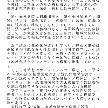
切れ目のないサービスを提供するという三つの目標
を掲げ、日本最大の社会福祉法人として全国40の
都道府県で医療・保健・福祉活動を展開していま
す。
済生会呉病院は昭和 5年の「済生会呉診療所」開
設に始まり、同年 5月に「呉病院」に改称、昭和 9
年に現在地に移転しました。そして、これまでの
間、済生会創立の精神のもと、呉圏域内の公的病院
として二次救急医療を担うとともに、地域の皆様の
医療の向上と福祉の増進に努めてまいりました。
近年急速に高齢化が進行しており、厚生労働省は
高齢者が可能な限り住み慣れた地域で自立した生活
を営むことができるよう、医療・介護・予防・住ま
い・生活支援が切れ目なく一体的に提供される体制
（地域包括ケアシステム）の構築を推進していま
す。
そして地域包括ケアシステムの一環として、平成
26年度の診療報酬改定により新たに地域包括ケア
病床が認められました。地域包括ケア病床は、ポス
トアキュート（急性期病院での医療後すぐには在宅
や施設復帰できない患者さんを受け入れる機能）、
サブアキュート（在宅や介護施設から急性増悪した
患者さんを受け入れる機能）、在宅・生活復帰支
援、介護者の休養のためのレスパイト入院などの役
割があります。
当院は平成26年に地域包括ケア病床を設置しま